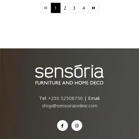
1
2
3
4
Tel:
+230 52508750
| Email:
shop@sensoriaonline.com